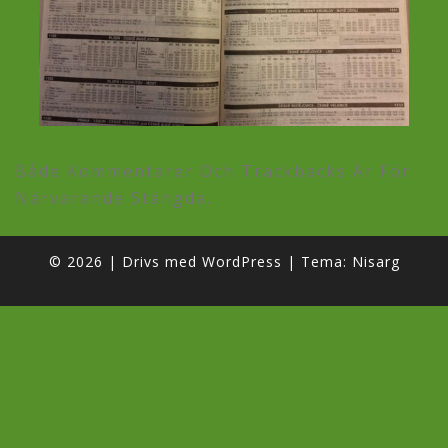
Både Kommentarer Och Trackbacks Är För
Närvarande Stängda.
© 2026
|
Drivs med
WordPress
|
Tema:
Nisarg