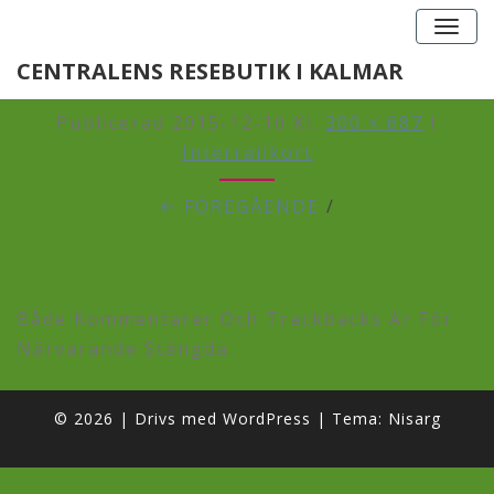
Togg
navig
TREBILDER
CENTRALENS RESEBUTIK I KALMAR
Publicerad
2015-12-10
Kl.
300 × 687
I
Interrailkort
← FÖREGÅENDE
/
Både Kommentarer Och Trackbacks Är För
Närvarande Stängda.
© 2026
|
Drivs med
WordPress
|
Tema:
Nisarg