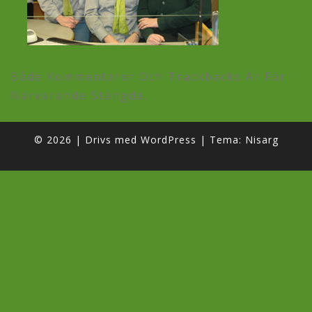
Både Kommentarer Och Trackbacks Är För
Närvarande Stängda.
© 2026
|
Drivs med
WordPress
|
Tema:
Nisarg