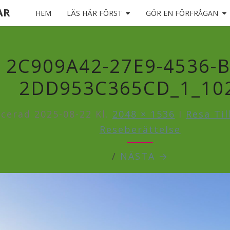
AR
HEM
LÄS HÄR FÖRST
GÖR EN FÖRFRÅGAN
2C909A42-27E9-4536-B
2DD953C365CD_1_10
icerad
2025-08-22
Kl.
2048 × 1536
I
Resa Til
Reseberättelse
/
NÄSTA →