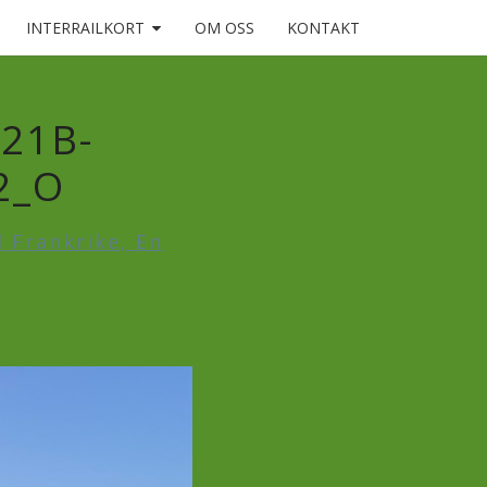
INTERRAILKORT
OM OSS
KONTAKT
21B-
2_O
l Frankrike, En