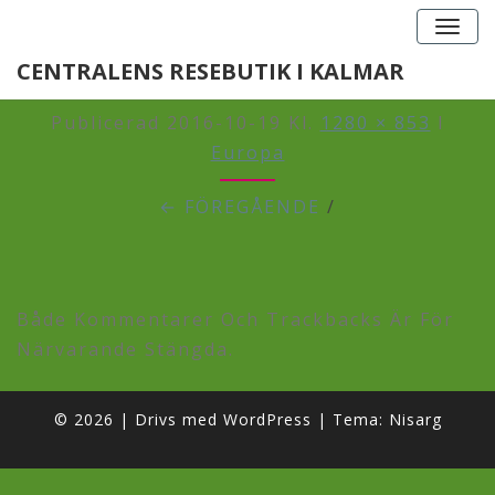
Togg
navig
PARIS_NY_BILD2
CENTRALENS RESEBUTIK I KALMAR
Publicerad
2016-10-19
Kl.
1280 × 853
I
Europa
← FÖREGÅENDE
/
Både Kommentarer Och Trackbacks Är För
Närvarande Stängda.
© 2026
|
Drivs med
WordPress
|
Tema:
Nisarg