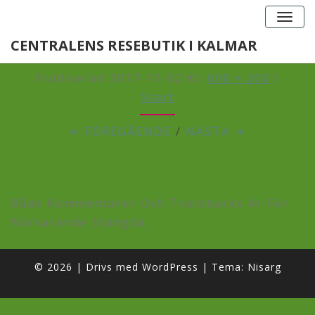
Togg
navig
LINKONBANNER
CENTRALENS RESEBUTIK I KALMAR
Publicerad
2017-11-02
Kl.
600 × 200
I
Start
← FÖREGÅENDE
/
NÄSTA →
Både Kommentarer Och Trackbacks Är För
Närvarande Stängda.
© 2026
|
Drivs med
WordPress
|
Tema:
Nisarg