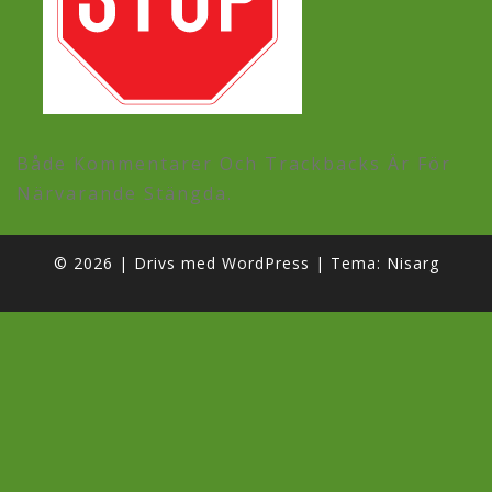
Både Kommentarer Och Trackbacks Är För
Närvarande Stängda.
© 2026
|
Drivs med
WordPress
|
Tema:
Nisarg