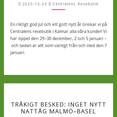
OCH
2025-12-23
Centralens Resebutik
GOTT
NYTT
ÅR!
En riktigt god jul och ett gott nytt år önskar vi på
Centralens resebutik i Kalmar alla våra kunder! Vi
har öppet den 29–30 december, 2 och 5 januari –
och sedan är allt som vanligt från och med den 7
januari.
TRÅKIGT
TRÅKIGT BESKED: INGET NYTT
BESKED:
NATTÅG MALMÖ–BASEL
INGET