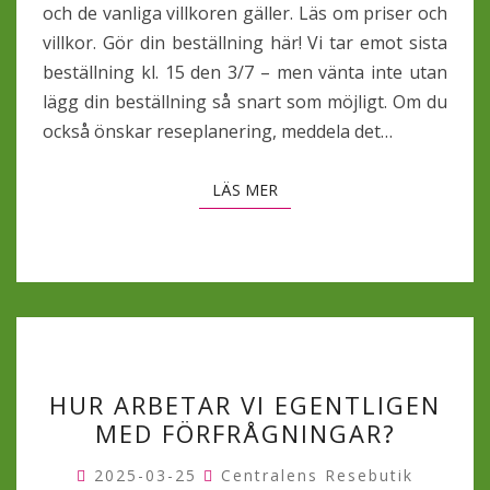
och de vanliga villkoren gäller. Läs om priser och
villkor. Gör din beställning här! Vi tar emot sista
beställning kl. 15 den 3/7 – men vänta inte utan
lägg din beställning så snart som möjligt. Om du
också önskar reseplanering, meddela det…
LÄS MER
LÄS MER
HUR
HUR ARBETAR VI EGENTLIGEN
ARBETAR
MED FÖRFRÅGNINGAR?
VI
EGENTLIGEN
2025-03-25
Centralens Resebutik