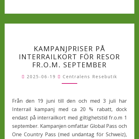
KAMPANJPRISER
KAMPANJPRISER PÅ
PÅ
INTERRAILKORT FÖR RESOR
INTERRAILKORT
FR.O.M. SEPTEMBER
FÖR
RESOR
2025-06-19
Centralens Resebutik
FR.O.M.
SEPTEMBER
Från den 19 juni till den och med 3 juli har
Interrail kampanj med ca 20 % rabatt, dock
endast på interrailkort med giltighetstid fr.o.m 1
september. Kampanjen omfattar Global Pass och
One Country Pass (med undantag för Schweiz),