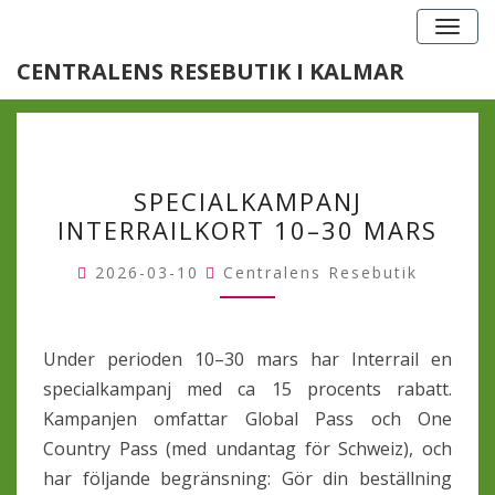
Togg
navig
Bläddra Efter
CENTRALENS RESEBUTIK I KALMAR
Kategori:
Okategoriserade
SPECIALKAMPANJ
SPECIALKAMPANJ
INTERRAILKORT
INTERRAILKORT 10–30 MARS
10–
30
2026-03-10
Centralens Resebutik
MARS
Under perioden 10–30 mars har Interrail en
specialkampanj med ca 15 procents rabatt.
Kampanjen omfattar Global Pass och One
Country Pass (med undantag för Schweiz), och
har följande begränsning: Gör din beställning