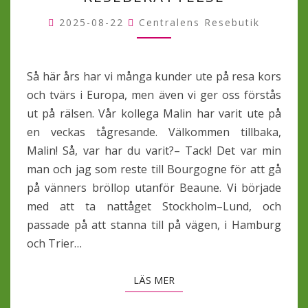
FRANKRIKE,
EN
2025-08-22
Centralens Resebutik
RESEBERÄTTELSE
Så här års har vi många kunder ute på resa kors
och tvärs i Europa, men även vi ger oss förstås
ut på rälsen. Vår kollega Malin har varit ute på
en veckas tågresande. Välkommen tillbaka,
Malin! Så, var har du varit?– Tack! Det var min
man och jag som reste till Bourgogne för att gå
på vänners bröllop utanför Beaune. Vi började
med att ta nattåget Stockholm–Lund, och
passade på att stanna till på vägen, i Hamburg
och Trier…
LÄS MER
LÄS MER