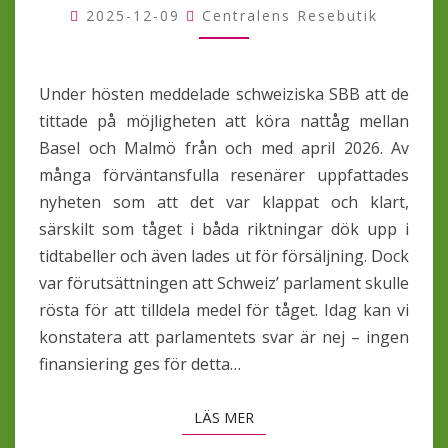
NYTT
2025-12-09
Centralens Resebutik
NATTÅG
MALMÖ–
BASEL
Under hösten meddelade schweiziska SBB att de
tittade på möjligheten att köra nattåg mellan
Basel och Malmö från och med april 2026. Av
många förväntansfulla resenärer uppfattades
nyheten som att det var klappat och klart,
särskilt som tåget i båda riktningar dök upp i
tidtabeller och även lades ut för försäljning. Dock
var förutsättningen att Schweiz’ parlament skulle
rösta för att tilldela medel för tåget. Idag kan vi
konstatera att parlamentets svar är nej – ingen
finansiering ges för detta…
LÄS MER
LÄS MER