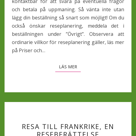
kontaktbar för att svara på eventuella frågor
och betala på uppmaning. Så vänta inte utan
lägg din beställning så snart som möjligt! Om du
också önskar reseplanering, meddela det i
beställningen under ”Övrigt”. Observera att
ordinarie villkor för reseplanering gäller, läs mer
på Priser och…
LÄS MER
LÄS MER
RESA
RESA TILL FRANKRIKE, EN
TILL
RESEBERÄTTELSE