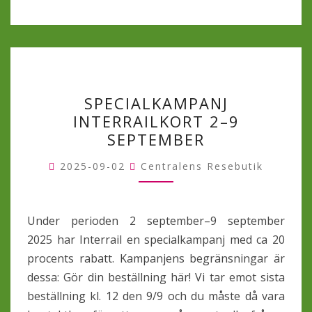
SPECIALKAMPANJ
SPECIALKAMPANJ
INTERRAILKORT
INTERRAILKORT 2–9
2–
SEPTEMBER
9
SEPTEMBER
2025-09-02
Centralens Resebutik
Under perioden 2 september–9 september
2025 har Interrail en specialkampanj med ca 20
procents rabatt. Kampanjens begränsningar är
dessa: Gör din beställning här! Vi tar emot sista
beställning kl. 12 den 9/9 och du måste då vara