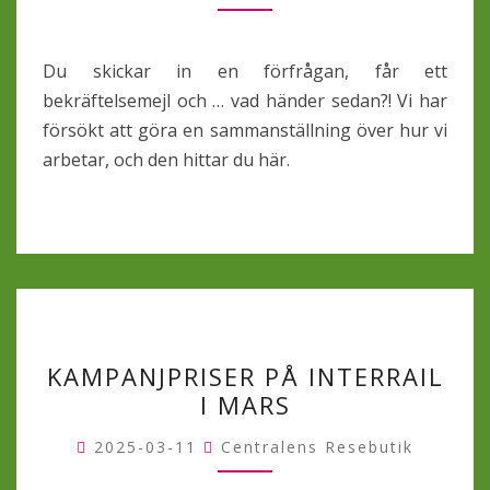
MED
FÖRFRÅGNINGAR?
Du skickar in en förfrågan, får ett
bekräftelsemejl och … vad händer sedan?! Vi har
försökt att göra en sammanställning över hur vi
arbetar, och den hittar du här.
KAMPANJPRISER
KAMPANJPRISER PÅ INTERRAIL
PÅ
I MARS
INTERRAIL
I
2025-03-11
Centralens Resebutik
MARS