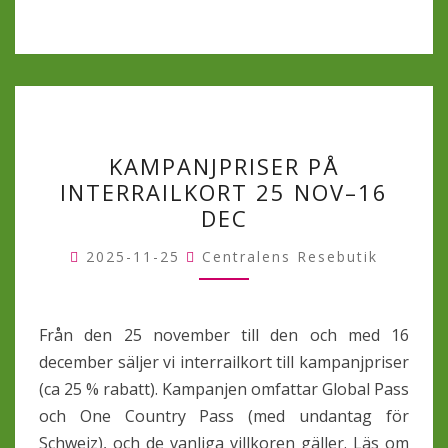
KAMPANJPRISER
KAMPANJPRISER PÅ
PÅ
INTERRAILKORT 25 NOV–16
INTERRAILKORT
DEC
25
NOV–
2025-11-25
Centralens Resebutik
16
DEC
Från den 25 november till den och med 16
december säljer vi interrailkort till kampanjpriser
(ca 25 % rabatt). Kampanjen omfattar Global Pass
och One Country Pass (med undantag för
Schweiz), och de vanliga villkoren gäller. Läs om