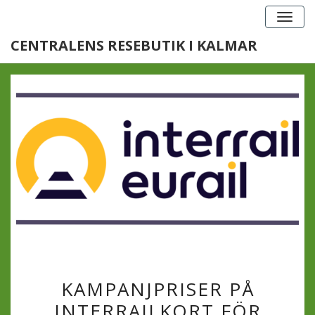
Togg
navig
CENTRALENS RESEBUTIK I KALMAR
KAMPANJPRISER
KAMPANJPRISER PÅ
PÅ
INTERRAILKORT FÖR
INTERRAILKORT