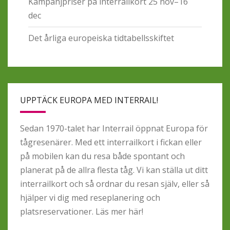
Kampanjpriser på interrailkort 25 nov–16
dec
Det årliga europeiska tidtabellsskiftet
UPPTÄCK EUROPA MED INTERRAIL!
Sedan 1970-talet har Interrail öppnat Europa för
tågresenärer. Med ett interrailkort i fickan eller
på mobilen kan du resa både spontant och
planerat på de allra flesta tåg. Vi kan ställa ut ditt
interrailkort och så ordnar du resan själv, eller så
hjälper vi dig med reseplanering och
platsreservationer.
Läs mer här!