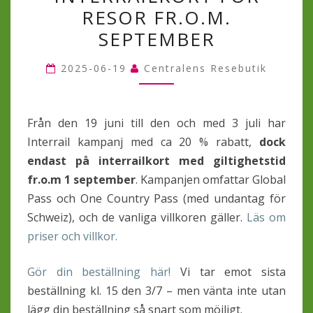
RESOR FR.O.M.
FÖR
RESOR
SEPTEMBER
FR.O.M.
2025-06-19
Centralens Resebutik
SEPTEMBER
Från den 19 juni till den och med 3 juli har
Interrail kampanj med ca 20 % rabatt,
dock
endast på interrailkort med giltighetstid
fr.o.m 1 september
. Kampanjen omfattar Global
Pass och One Country Pass (med undantag för
Schweiz), och de vanliga villkoren gäller.
Läs om
priser och villkor.
Gör din beställning här!
Vi tar emot sista
beställning kl. 15 den 3/7 – men vänta inte utan
lägg din beställning så snart som möjligt.