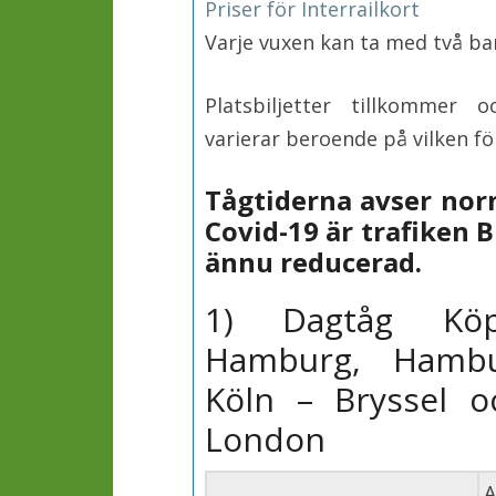
Priser för Interrailkort
Varje vuxen kan ta med två bar
Platsbiljetter tillkommer
varierar beroende på vilken fö
Tågtiderna avser norm
Covid-19 är trafiken 
ännu reducerad.
1) Dagtåg Kö
Hamburg, Hambu
Köln – Bryssel o
London
A