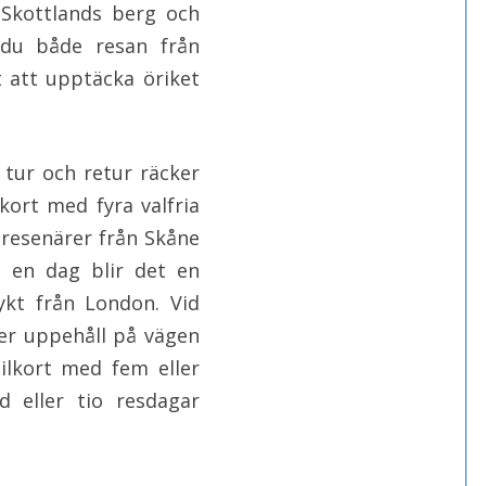
l Skottlands berg och
r du både resan från
t att upptäcka öriket
.
 tur och retur räcker
kort med fyra valfria
resenärer från Skåne
 en dag blir det en
ykt från London. Vid
ler uppehåll på vägen
ailkort med fem eller
 eller tio resdagar