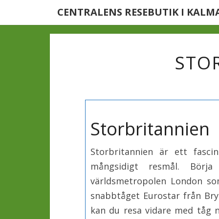
CENTRALENS RESEBUTIK I KALM
STO
Storbritannien
Storbritannien är ett fasci
mångsidigt resmål. Börj
världsmetropolen London s
snabbtåget Eurostar från Bry
kan du resa vidare med tåg n