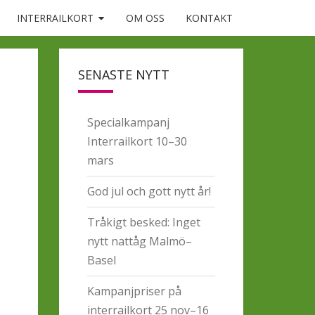
INTERRAILKORT
OM OSS
KONTAKT
SENASTE NYTT
Specialkampanj
Interrailkort 10–30
mars
God jul och gott nytt år!
Tråkigt besked: Inget
nytt nattåg Malmö–
Basel
Kampanjpriser på
interrailkort 25 nov–16