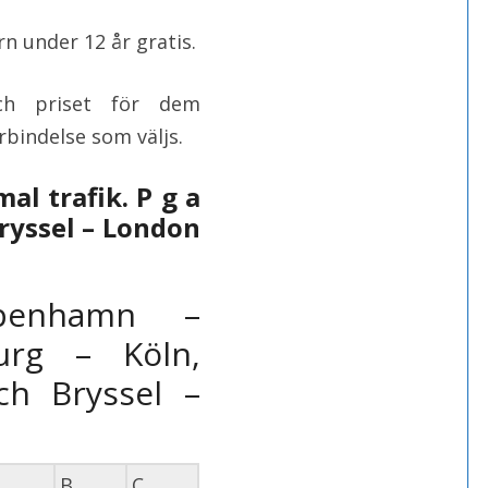
n under 12 år gratis.
 och priset för dem
rbindelse som väljs.
al trafik. P g a
Bryssel – London
penhamn –
rg – Köln,
ch Bryssel –
B
C