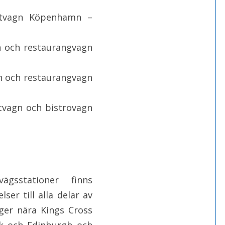
ittvagn Köpenhamn –
 och restaurangvagn
n och restaurangvagn
vagn och bistrovagn
ägsstationer finns
er till alla delar av
gger nära Kings Cross