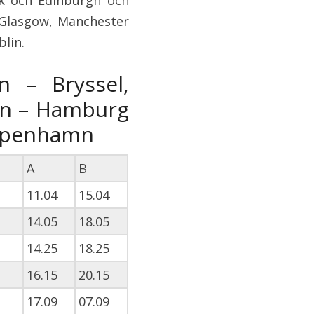
rk och Edinburgh och
Glasgow, Manchester
blin.
n – Bryssel,
öln – Hamburg
öpenhamn
A
B
11.04
15.04
14.05
18.05
14.25
18.25
16.15
20.15
17.09
07.09