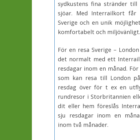
sydkustens fina stränder til
sjöar. Med Interrailkort få
Sverige och en unik möjlighe
komfortabelt och miljövänligt
För en resa Sverige – London
det normalt med ett Interrail
resdagar inom en månad. För 
som kan resa till London på
resdag över för t ex en utfl
rundresor i Storbritannien el
dit eller hem föreslås Interr
sju resdagar inom en månad
inom två månader.