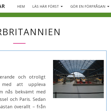
AR
HEM
LÄS HÄR FÖRST
GÖR EN FÖRFRÅGAN
STORBRITANNIEN
RBRITANNIEN
nerande och otroligt
a med att uppleva
om nås bekvämt med
ssel och Paris. Sedan
ästan överallt – från